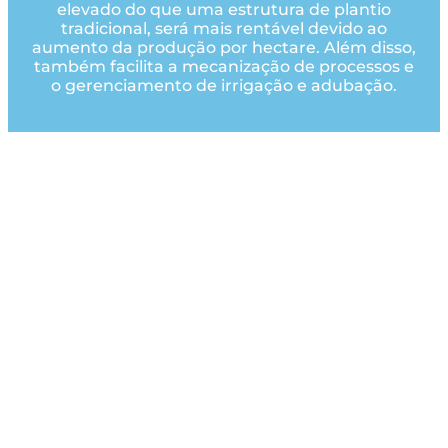
elevado do que uma estrutura de plantio
tradicional, será mais rentável devido ao
aumento da produção por hectare. Além disso,
também facilita a mecanização de processos e
o gerenciamento de irrigação e adubação.
Produção intensiva de amêndoa
O cultivo da amendoeira tem registado um
aumento da sua rentabilidade devido ao
aumento do consumo de amêndoas, à
introdução de novos sistemas de cultivo e ao
melhoramento varietal das amendoeiras. No
entanto, a rentabilidade da cultura depende de
fatores como variedade, clima, tipo de solo e,
principalmente, da quantidade de água
disponível. Com as estruturas de plantio