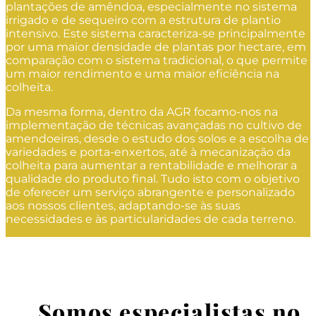
plantações de amêndoa, especialmente no sistema
irrigado e de sequeiro com a estrutura de plantio
intensivo. Este sistema caracteriza-se principalmente
por uma maior densidade de plantas por hectare, em
comparação com o sistema tradicional, o que permite
um maior rendimento e uma maior eficiência na
colheita.
Da mesma forma, dentro da AGR focamo-nos na
implementação de técnicas avançadas no cultivo de
amendoeiras, desde o estudo dos solos e a escolha de
variedades e porta-enxertos, até à mecanização da
colheita para aumentar a rentabilidade e melhorar a
qualidade do produto final. Tudo isto com o objetivo
de oferecer um serviço abrangente e personalizado
aos nossos clientes, adaptando-se às suas
necessidades e às particularidades de cada terreno.
Somos especialistas no