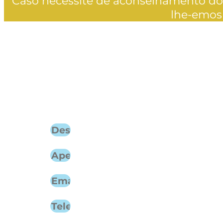
Caso necessite de aconselhamento dos 
lhe-emos
Conheça os se