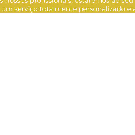
nossos profissionais, estaremos ao seu d
 um serviço totalmente personalizado e 
rviços agrícolas que lhe po