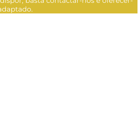
ispor, basta contactar-nos e oferecer-
adaptado.
demos oferecer