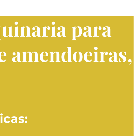
quinaria para
 e amendoeiras,
icas: