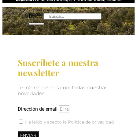
Buscar
Suscríbete a nuestra
newsletter
Te informaremos con todas nuestras
novedades
Dirección de email
He leído y acepto la
Política de privacidad
ENVIAR