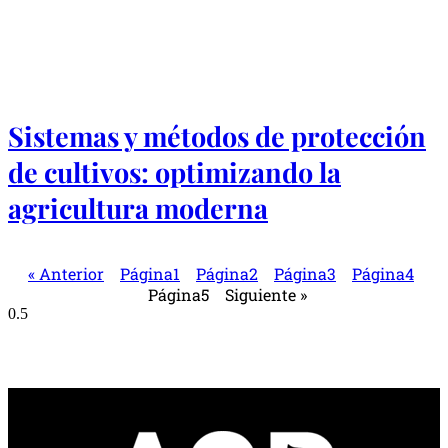
Sistemas y métodos de protección
de cultivos: optimizando la
agricultura moderna
« Anterior
Página
1
Página
2
Página
3
Página
4
Página
5
Siguiente »